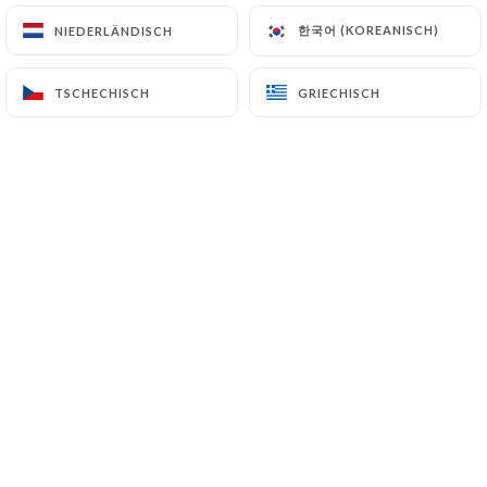
한국어 (KOREANISCH)
한국어 (KOREANISCH)
NIEDERLÄNDISCH
NIEDERLÄNDISCH
La brasserie
le Bullier
a emprunté son
TSCHECHISCH
TSCHECHISCH
GRIECHISCH
GRIECHISCH
nom au célèbre bal, situé en face au
niveau de la station « Port Royal »
auquel le tout Paris accourait autrefois.
Cet établissement a su faire renaitre
l’esprit de convivialité qui animait le
quartier tout au long des années
passées.
A l’angle du boulevard Montparnasse et
de l’Observatoire, la carte propose une
cuisine traditionnelle française, en y
incluant une note de modernisme.