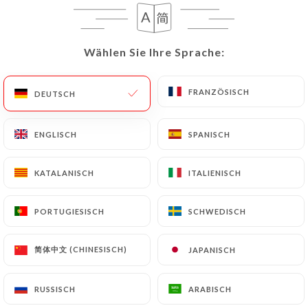
278 BEWERTUNG
Wählen Sie Ihre Sprache:
Wählen Sie Ihre Sprache:
BRASSERIE
22 Avenue De L'Observatoire
FRANZÖSISCH
FRANZÖSISCH
DEUTSCH
DEUTSCH
75014 Paris France
ENGLISCH
ENGLISCH
SPANISCH
SPANISCH
KATALANISCH
KATALANISCH
ITALIENISCH
ITALIENISCH
PORTUGIESISCH
PORTUGIESISCH
SCHWEDISCH
SCHWEDISCH
简体中文 (CHINESISCH)
简体中文 (CHINESISCH)
JAPANISCH
JAPANISCH
RUSSISCH
RUSSISCH
ARABISCH
ARABISCH
Über uns