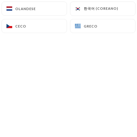
한국어 (COREANO)
한국어 (COREANO)
OLANDESE
OLANDESE
La brasserie
le Bullier
a emprunté son
CECO
CECO
GRECO
GRECO
nom au célèbre bal, situé en face au
niveau de la station « Port Royal »
auquel le tout Paris accourait autrefois.
Cet établissement a su faire renaitre
l’esprit de convivialité qui animait le
quartier tout au long des années
passées.
A l’angle du boulevard Montparnasse et
de l’Observatoire, la carte propose une
cuisine traditionnelle française, en y
incluant une note de modernisme.