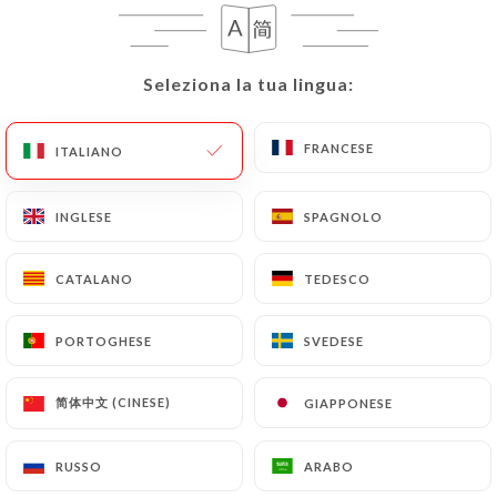
RECENSIONE 278
Seleziona la tua lingua:
Seleziona la tua lingua:
BRASSERIE
22 Avenue De L'Observatoire
FRANCESE
FRANCESE
ITALIANO
ITALIANO
75014 Paris France
INGLESE
INGLESE
SPAGNOLO
SPAGNOLO
CATALANO
CATALANO
TEDESCO
TEDESCO
PORTOGHESE
PORTOGHESE
SVEDESE
SVEDESE
简体中文 (CINESE)
简体中文 (CINESE)
GIAPPONESE
GIAPPONESE
RUSSO
RUSSO
ARABO
ARABO
Chi siamo?