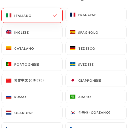
IT
MENU
FRANCESE
FRANCESE
ITALIANO
ITALIANO
INGLESE
INGLESE
SPAGNOLO
SPAGNOLO
CATALANO
CATALANO
TEDESCO
TEDESCO
/
PAGINA INIZIALE
CONTATTO
Contatto
PORTOGHESE
PORTOGHESE
SVEDESE
SVEDESE
简体中文 (CINESE)
简体中文 (CINESE)
GIAPPONESE
GIAPPONESE
RUSSO
RUSSO
ARABO
ARABO
한국어 (COREANO)
한국어 (COREANO)
OLANDESE
OLANDESE
Le Bullier