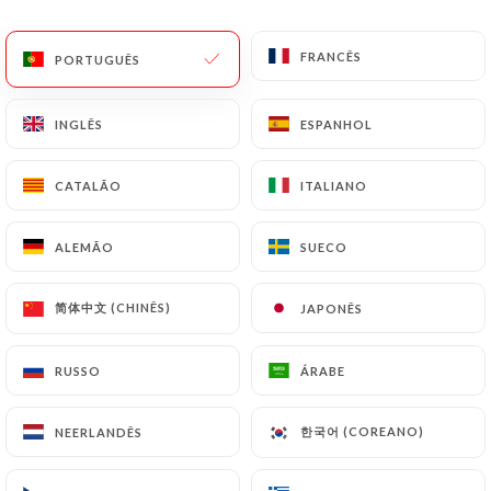
PT
MENU
FRANCÊS
FRANCÊS
PORTUGUÊS
PORTUGUÊS
INGLÊS
INGLÊS
ESPANHOL
ESPANHOL
CATALÃO
CATALÃO
ITALIANO
ITALIANO
/
PÁGINA INICIAL
CONTACTO
Contacto
ALEMÃO
ALEMÃO
SUECO
SUECO
简体中文 (CHINÊS)
简体中文 (CHINÊS)
JAPONÊS
JAPONÊS
RUSSO
RUSSO
ÁRABE
ÁRABE
한국어 (COREANO)
한국어 (COREANO)
NEERLANDÊS
NEERLANDÊS
Le Bullier