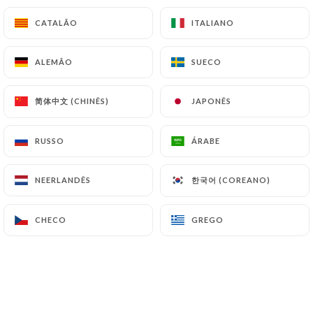
CATALÃO
CATALÃO
ITALIANO
ITALIANO
CREPES
ALEMÃO
ALEMÃO
SUECO
SUECO
Simples ou com açúcar
6.00€
简体中文 (CHINÊS)
简体中文 (CHINÊS)
JAPONÊS
JAPONÊS
Caramelo salgado, geleia ou chocolate.
7.50€
RUSSO
RUSSO
ÁRABE
ÁRABE
Nutella
한국어 (COREANO)
한국어 (COREANO)
NEERLANDÊS
NEERLANDÊS
8.30€
CHECO
CHECO
GREGO
GREGO
Glacê de baunilha, Nutella, Chantilly
9.80€