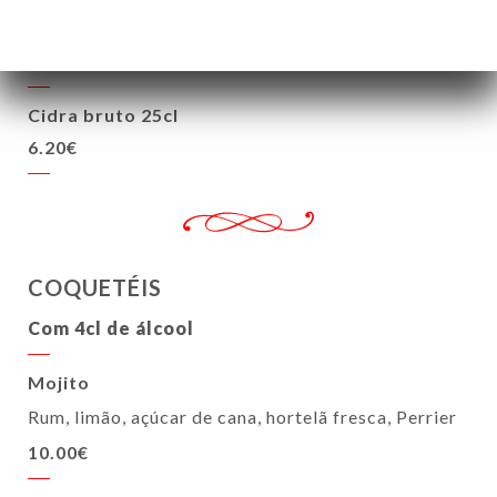
Livre de álcool
5.80€
Cidra bruto 25cl
6.20€
COQUETÉIS
Com 4cl de álcool
Mojito
Rum, limão, açúcar de cana, hortelã fresca, Perrier
10.00€