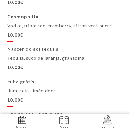
10.00€
Cosmopolita
Vodka, triple sec, cramberry, citron vert, sucre
10.00€
Nascer do sol tequila
Tequila, suco de laranja, granadina
10.00€
cuba grátis
Rum, cola, limão doce
10.00€
Chá gelado Long Island
Vodka, rum, gim, triple sec, limão doce, cola
Reservar
Menu
Itinéraire