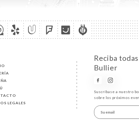
Reciba todas 
CIO
Bullier
ERÍA
EÑA
Ú
Suscríbase a nuestro b
NTACTO
sobre los próximos eve
SOS LEGALES