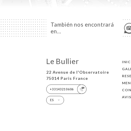
También nos encontrará
en…
Le Bullier
INI
GAL
22 Avenue de l'Observatoire
RES
75014 Paris France
MEN
+33143210606
CO
AVI
ES